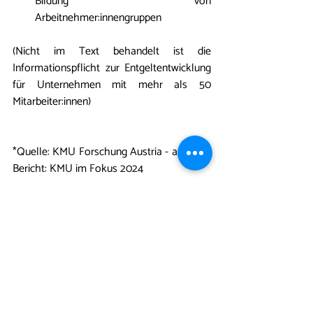
Bildung von 
Arbeitnehmer:innengruppen
(Nicht im Text behandelt ist die 
Informationspflicht zur Entgeltentwicklung 
für Unternehmen mit mehr als 50 
Mitarbeiter:innen)
*Quelle: KMU Forschung Austria - aus dem 
Bericht: KMU im Fokus 2024
---- 
Wenn Dich HR-Alltag und Führung 
überfordern, lass uns gemeinsam klare HR-
Strukturen für Dein KMU oder Start-Up 
schaffen, die Dich entlasten und Dein 
Team langfristig binden.